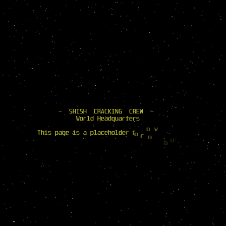
-
S
H
I
S
H
C
R
A
C
K
I
N
G
C
R
E
W
-
W
o
r
l
d
H
e
a
d
q
u
a
r
t
e
r
s
i
w
o
T
h
i
s
p
a
g
e
i
s
a
p
l
a
c
e
h
o
l
d
e
r
f
o
r
n
,
t
u
f
b